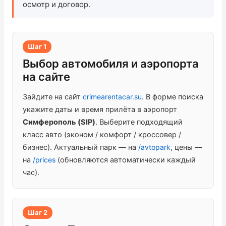
осмотр и договор.
Проверить бонусный счёт
Блог
Шаг 1
Выбор автомобиля и аэропорта
Аренда для юридических лиц
на сайте
Оплата
Зайдите на сайт
crimearentacar.su
. В форме поиска
укажите даты и время прилёта в аэропорт
Контакты
Симферополь (SIP)
. Выберите подходящий
класс авто (эконом / комфорт / кроссовер /
Обратный звонок
бизнес). Актуальный парк — на
/avtopark
, цены —
на
/prices
(обновляются автоматически каждый
час).
Шаг 2