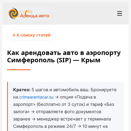
+7 (365) 277-71-48
Рус
/
Eng
К списку статей
rent@crimearentacar.su
Крым
Как арендовать авто в аэропорту
Симферополь (SIP) — Крым
Условия аренды
Парк автомобилей
Станции проката
▾
Кратко:
5 шагов и автомобиль ваш. Бронируете
на
→ опция «Подача в
crimearentacar.su
О компании
аэропорт» (бесплатно от 3 суток) и тариф «Без
залога» → отправляете фото документов
Цены
заранее → менеджер встречает у терминала
Симферополь в режиме 24/7 → 10 минут на
Программа лояльности