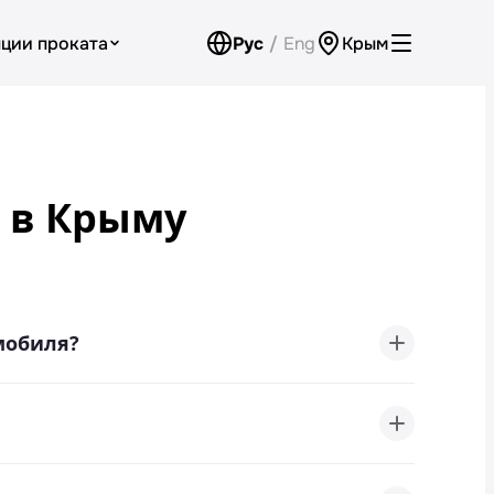
ции проката
Рус
/
Eng
Крым
Аренда для юридических лиц
Оплата
о в Крыму
Программа лояльности
Проверить бонусный счёт
Контакты
мобиля?
Обратный звонок
иностранных граждан), водительское
оменту получения автомобиля.