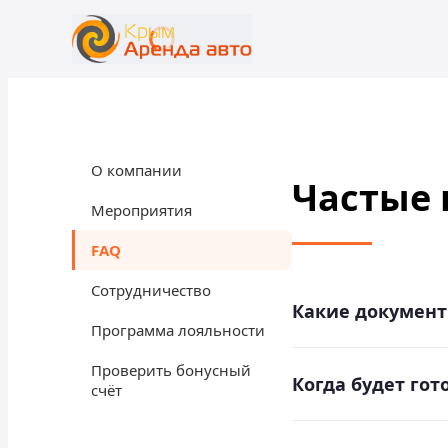
+7 (365) 277-71-48
rent@crimearentacar.su
О компании
Частые 
Мероприятия
FAQ
Сотрудничество
Какие документ
Программа лояльности
Паспорт РФ (главна
Проверить бонусный
Когда будет го
удостоверение (с дв
счёт
Ваш Договор аренд