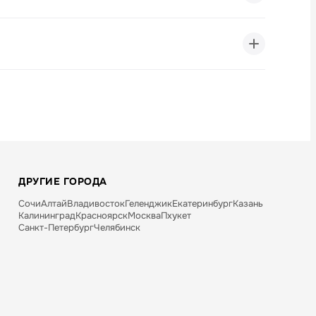
бходимо заказать эту услугу заблаговременно.
ДРУГИЕ ГОРОДА
Сочи
Алтай
Владивосток
Геленджик
Екатеринбург
Казань
Калининград
Красноярск
Москва
Пхукет
Санкт-Петербург
Челябинск