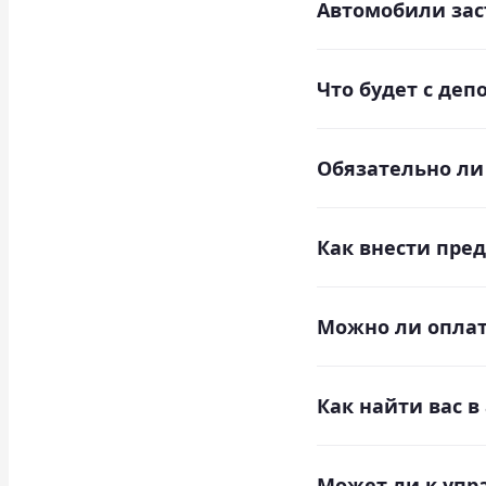
Автомобили зас
Все автомобили на
Что будет с деп
ограничена франши
Сумма депозита бу
Обязательно ли
аренды автомобиля
Предоплата в разм
Как внести пре
Вы можете внести 
Можно ли оплат
Вы можете оплатит
Как найти вас в
По прилету наш ме
Может ли к упр