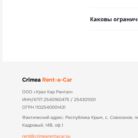
Детские кресла и б
Каковы огранич
В нашей компании о
Crimea
Rent-a-Car
ООО «Урал Кар Рентал»
ИНН/КПП 2540160475 / 254301001
ОГРН 1102540001431
Фактический адрес: Республика Крым, с. Совхозное, п
Кадровый, 14В, оф.1
rent@crimearentacar.su