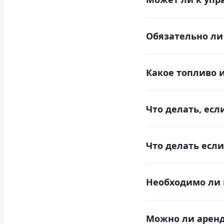
К управлению авто
Обязательно ли
предъявляемым к А
Автомобиль вы пол
Какое топливо 
виде с полным бако
Практически все н
Что делать, есл
дизельным топливо
В случае поломки 
Что делать если
причину поломки.
В случае ДТП свяжи
Необходимо ли 
В нашей компании 
Можно ли аренд
шины и набор авто