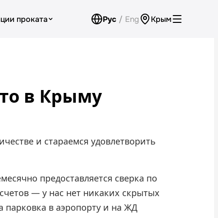
ции проката
Рус
/
Eng
Крым
Аренда для юридических лиц
Оплата
вто в Крыму
Программа лояльности
Проверить бонусный счёт
Контакты
честве и стараемся удовлетворить
Обратный звонок
месячно предоставляется сверка по
счетов — у нас нет никаких скрытых
а парковка в аэропорту и на ЖД