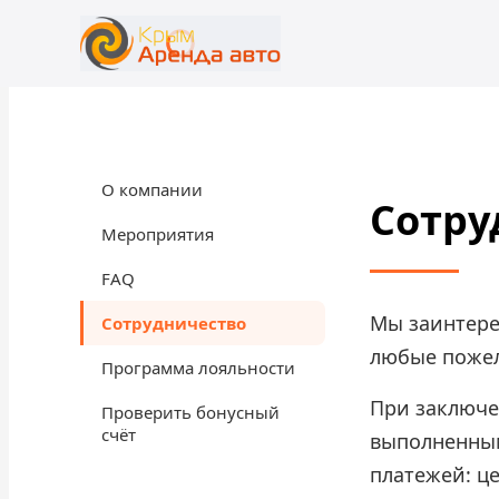
+7 (365) 277-71-48
rent@crimearentacar.su
О компании
Сотру
Мероприятия
FAQ
Мы заинтере
Сотрудничество
любые пожел
Программа лояльности
При заключе
Проверить бонусный
счёт
выполненным
платежей: це