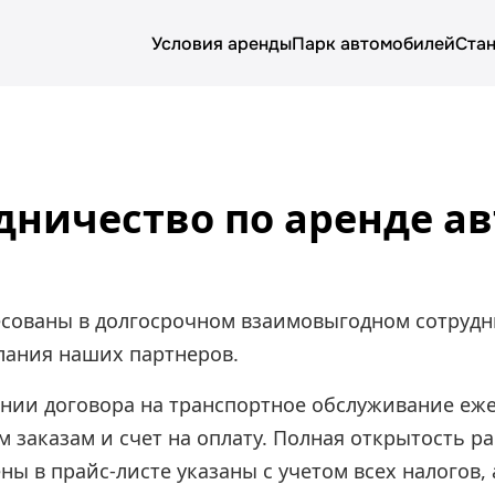
Условия аренды
Парк автомобилей
Стан
О компании
Условия аренды
дничество по аренде а
Цены
Парк автомобилей
Блог
сованы в долгосрочном взаимовыгодном сотрудни
ания наших партнеров.
нии договора на транспортное обслуживание еже
 заказам и счет на оплату. Полная открытость ра
ны в прайс-листе указаны с учетом всех налогов, 