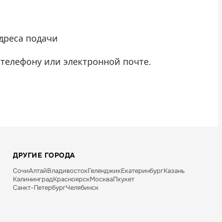
адреса подачи
 телефону или электронной почте.
ДРУГИЕ ГОРОДА
Сочи
Алтай
Владивосток
Геленджик
Екатеринбург
Казань
Калининград
Красноярск
Москва
Пхукет
Санкт-Петербург
Челябинск